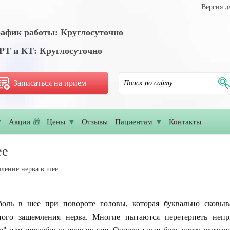
Версия д
афик работы: Круглосуточно
Т и КТ: Круглосуточно
Записаться на прием
▼
Акции
🎁
Цены
▼
Отзывы
Пациентам
▼
Контакты
ее
ление нерва в шее
боль в шее при повороте головы, которая буквально сковы
ного защемления нерва. Многие пытаются перетерпеть неп