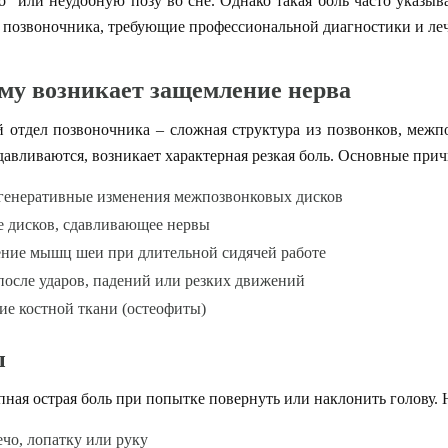
о" или неудобную позу во сне. Однако такая боль часто указы
 позвоночника, требующие профессиональной диагностики и ле
му возникает защемление нерва
отдел позвоночника – сложная структура из позвонков, меж
давливаются, возникает характерная резкая боль. Основные при
генеративные изменения межпозвонковых дисков
 дисков, сдавливающее нервы
ние мышц шеи при длительной сидячей работе
после ударов, падений или резких движений
ие костной ткани (остеофиты)
ы
ная острая боль при попытке повернуть или наклонить голову. 
ечо, лопатку или руку