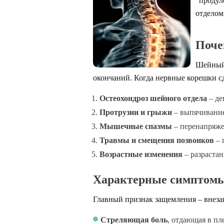
"продул
отделом
Поче
Шейный 
окончаний. Когда нервные корешки с
Остеохондроз шейного отдела
– де
Протрузии и грыжи
– выпячивание
Мышечные спазмы
– перенапряже
Травмы и смещения позвонков
– 
Возрастные изменения
– разрастан
Характерные симптом
Главный признак защемления – внезап
Стреляющая боль
, отдающая в пл