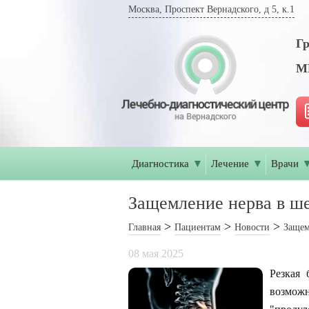
Москва, Проспект Вернадского, д 5, к.1
Гр
МР
Диагностика
▼
Лечение
▼
Врачи
Защемление нерва в ш
Главная
Пациентам
Новости
Защем
08 мая 2025
Резкая 
возмож