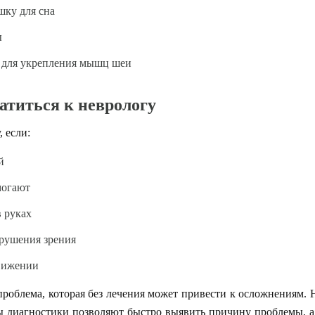
шку для сна
ы
 для укрепления мышц шеи
атиться к неврологу
 если:
й
могают
в руках
рушения зрения
движении
проблема, которая без лечения может привести к осложнениям. Не
ы диагностики позволяют быстро выявить причину проблемы, а 