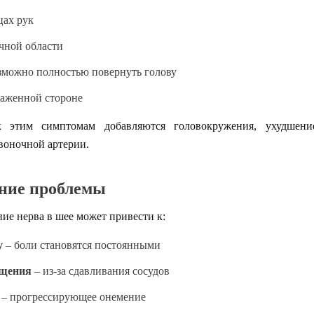
цах рук
очной области
зможно полностью повернуть голову
раженной стороне
к этим симптомам добавляются головокружения, ухудшен
воночной артерии.
ание проблемы
ие нерва в шее может привести к:
у
– боли становятся постоянными
ащения
– из-за сдавливания сосудов
– прогрессирующее онемение