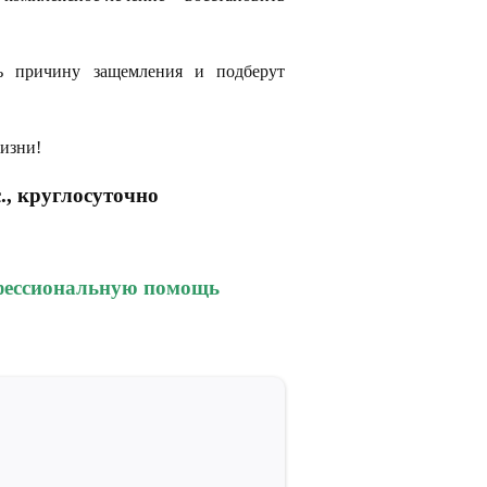
ь причину защемления и подберут
.
жизни!
., круглосуточно
офессиональную помощь