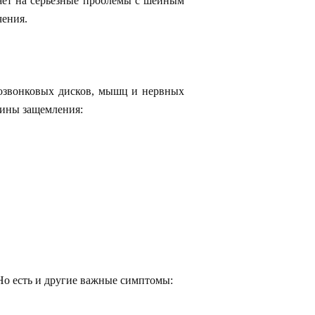
вает на серьезные проблемы с шейным
чения.
позвонковых дисков, мышц и нервных
чины защемления:
Но есть и другие важные симптомы: