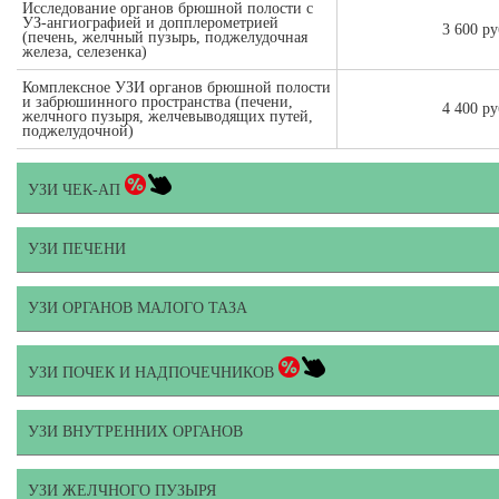
Исследование органов брюшной полости с
УЗ-ангиографией и допплерометрией
3 600 ру
(печень, желчный пузырь, поджелудочная
железа, селезенка)
Комплексное УЗИ органов брюшной полости
и забрюшинного пространства (печени,
4 400 ру
желчного пузыря, желчевыводящих путей,
поджелудочной)
УЗИ ЧЕК-АП
УЗИ ПЕЧЕНИ
УЗИ ОРГАНОВ МАЛОГО ТАЗА
УЗИ ПОЧЕК И НАДПОЧЕЧНИКОВ
УЗИ ВНУТРЕННИХ ОРГАНОВ
УЗИ ЖЕЛЧНОГО ПУЗЫРЯ