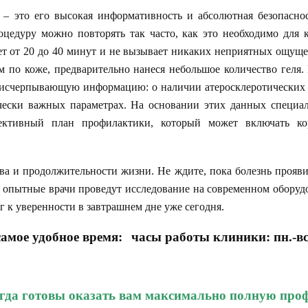
– это его высокая информативность и абсолютная безопасност
оцедуру можно повторять так часто, как это необходимо для 
ет от 20 до 40 минут и не вызывает никаких неприятных ощуще
 по коже, предварительно нанеся небольшое количество геля. 
 исчерпывающую информацию: о наличии атеросклеротических 
ически важных параметрах. На основании этих данных специа
фективный план профилактики, который может включать ко
тва и продолжительности жизни. Не ждите, пока болезнь прояв
 опытные врачи проведут исследование на современном оборудо
 к уверенности в завтрашнем дне уже сегодня.
амое удобное время:
часы работы клиники: пн.-вс
гда готовы оказать вам максимально полную пр