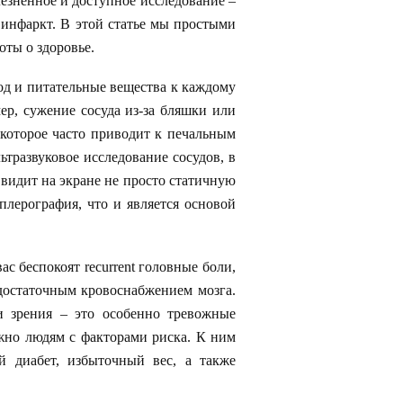
езненное и доступное исследование –
 инфаркт. В этой статье мы простыми
оты о здоровье.
род и питательные вещества к каждому
ер, сужение сосуда из-за бляшки или
 которое часто приводит к печальным
ьтразвуковое исследование сосудов, в
 видит на экране не просто статичную
плерография, что и является основой
с беспокоят recurrent головные боли,
достаточным кровоснабжением мозга.
и зрения – это особенно тревожные
жно людям с факторами риска. К ним
й диабет, избыточный вес, а также