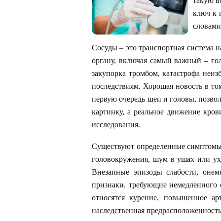
такую в
ключ к 
словами
Сосуды – это транспортная система н
органу, включая самый важный – гол
закупорка тромбом, катастрофа неиз
последствиям. Хорошая новость в том
первую очередь шеи и головы, позвол
картинку, а реальное движение кров
исследования.
Существуют определенные симптомы, п
головокружения, шум в ушах или ух
Внезапные эпизоды слабости, онем
признаки, требующие немедленного 
относятся курение, повышенное ар
наследственная предрасположенность