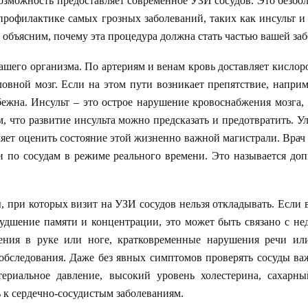
озможность предоставляет современное УЗИ сосудов. Это безбол
профилактике самых грозных заболеваний, таких как инсульт и
 объясним, почему эта процедура должна стать частью вашей заб
ашего организма. По артериям и венам кровь доставляет кисло
овной мозг. Если на этом пути возникает препятствие, наприм
бежна. Инсульт – это острое нарушение кровоснабжения мозга,
, что развитие инсульта можно предсказать и предотвратить. Ул
яет оценить состояние этой жизненно важной магистрали. Врач
и по сосудам в режиме реального времени. Это называется доп
ри которых визит на УЗИ сосудов нельзя откладывать. Если ва
удшение памяти и концентрации, это может быть связано с не
ения в руке или ноге, кратковременные нарушения речи ил
обследования. Даже без явных симптомов проверять сосуды ва
териальное давление, высокий уровень холестерина, сахарны
 к сердечно-сосудистым заболеваниям.