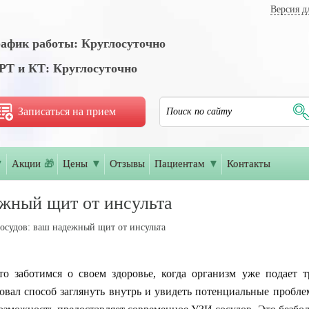
Версия д
афик работы: Круглосуточно
Т и КТ: Круглосуточно
Записаться на прием
▼
Акции
🎁
Цены
▼
Отзывы
Пациентам
▼
Контакты
ежный щит от инсульта
осудов: ваш надежный щит от инсульта
о заботимся о своем здоровье, когда организм уже подает 
овал способ заглянуть внутрь и увидеть потенциальные пробл