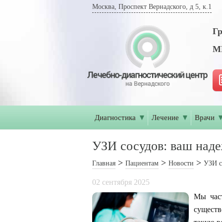
Москва, Проспект Вернадского, д 5, к.1
Гр
МР
Диагностика
▼
Лечение
▼
Врачи
УЗИ сосудов: ваш над
Главная
Пациентам
Новости
УЗИ с
02 сентября 2025
Мы част
существ