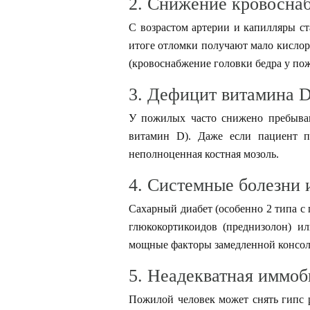
2. Снижение кровосна
С возрастом артерии и капилляры ста
итоге отломки получают мало кислор
(кровоснабжение головки бедра у пож
3. Дефицит витамина D
У пожилых часто снижено пребыван
витамин D). Даже если пациент пь
неполноценная костная мозоль.
4. Системные болезни 
Сахарный диабет (особенно 2 типа с
глюкокортикоидов (преднизолон) и
мощные факторы замедленной консо
5. Неадекватная иммоб
Пожилой человек может снять гипс ра