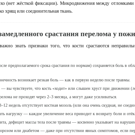
охо (нет жёсткой фиксации). Микродвижения между отломками
ко хрящ или соединительная ткань.
замедленного срастания перелома у пож
важно знать признаки того, что кости срастаются неправиль
осле предполагаемого срока срастания по нормам) сохраняется
боль в обл
онечность возникает
резкая боль
— как в первую неделю после травмы.
— вы чувствуете, что кость «ходит» или слышен хруст при движении (л
релома не проходят через 2–3 месяца, а могут даже усиливаться.
8–12 недель
отсутствует костная мозоль
(или она очень скудная, не соеди
ать нагрузку
— каждое увеличение веса приводит к возврату боли и отёк
тита, дефицит массы тела
после травмы — косвенно указывает на нарушен
порозом
или диабетом — даже при отсутствии явных симптомов, если пере