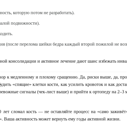
ость, которую потом не разработать).
малой подвижности).
одить.
ция (после перелома шейки бедра каждый второй пожилой не во
ной консолидации и активное лечение дают шанс избежать инва
ор к медленному и плохому сращению. Да, риски выше, да, проц
будить «спящие» клетки кости, как усилить кровоток и как дост
тревожные сигналы (чек-лист выше) и прийти к ортопеду на 2–3 
 лет сломал кость — не оставляйте процесс на «само заживёт
». Ваша активность может вернуть ему годы активной жизни.