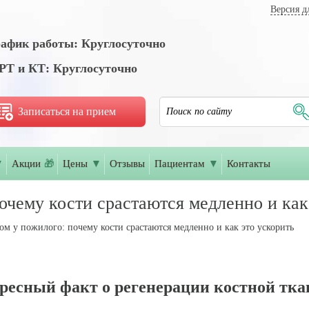
Версия д
афик работы: Круглосуточно
Т и КТ: Круглосуточно
Записаться на прием
▼
Акции
🎁
Цены
▼
Отзывы
Пациентам
▼
Контакты
очему кости срастаются медленно и как
ом у пожилого: почему кости срастаются медленно и как это ускорить
ресный факт о регенерации костной ткан