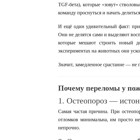
TGF-бета), которые «зовут» стволовы
команду проснуться и начать делитьcя
И ещё один удивительный факт: при
Они не делятся сами и выделяют восп
которые мешают строить новый до
экспериментах на животных они ускор
Значит, замедленное срастание — не 
Почему переломы у пож
1. Остеопороз — истон
Самая частая причина. При остеопо
отломков минимальна, им просто не
непрочно.