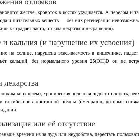
бжения отломков
новятся жёстче, кровоток в костях ухудшается. А перелом и т
ода и питательных веществ — без них регенерация невозможна
илых страдает часто, отсюда некрозы и несращения).
 и кальция (и нарушение их усвоения)
ие на солнце, нарушена всасываемость в кишечнике, падает 
ёт кальций, без нормального уровня 25(OH)D он не встро
и лекарства
 плохим контролем), хроническая почечная недостаточность, ре
ли ингибиторов протонной помпы (омепразол, которые сниж
лидации.
илизация или её отсутствие
ньше времени из-за зуда или неудобства, перестать пользоват