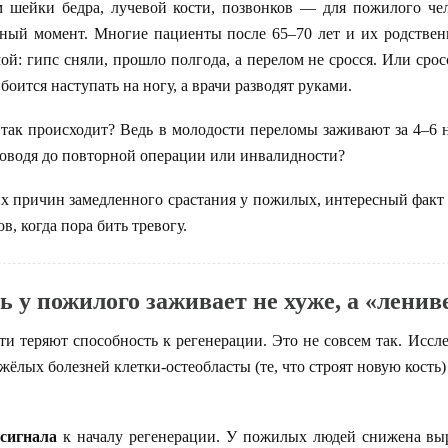
 шейки бедра, лучевой кости, позвонков — для пожилого чело
ный момент. Многие пациенты после 65–70 лет и их родствен
ой: гипс сняли, прошло полгода, а перелом не сросся. Или срос
боится наступать на ногу, а врачи разводят руками.
так происходит? Ведь в молодости переломы заживают за 4–6 
 доводя до повторной операции или инвалидности?
их причин замедленного срастания у пожилых, интересный факт 
, когда пора бить тревогу.
 у пожилого заживает не хуже, а «ленив
ти теряют способность к регенерации. Это не совсем так. Иссл
яжёлых болезней клетки-остеобласты (те, что строят новую кость)
и
сигнала
к началу регенерации. У пожилых людей снижена выр