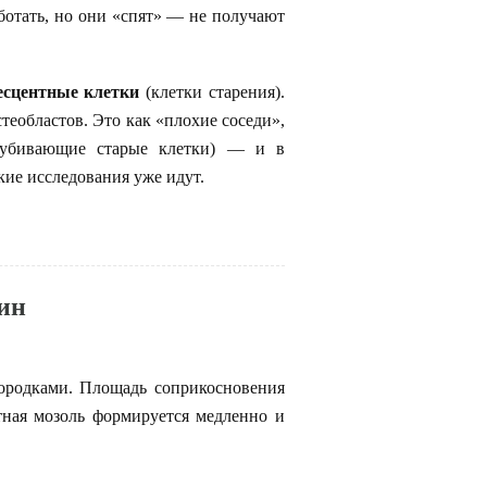
аботать, но они «спят» — не получают
есцентные клетки
(клетки старения).
теобластов. Это как «плохие соседи»,
 (убивающие старые клетки) — и в
кие исследования уже идут.
ин
городками. Площадь соприкосновения
тная мозоль формируется медленно и