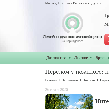
Москва, Проспект Вернадского, д 5, к.1
Гр
МР
Диагностика
▼
Лечение
▼
Врачи
Перелом у пожилого: п
Главная
Пациентам
Новости
Перел
26 июня 2026
Инте