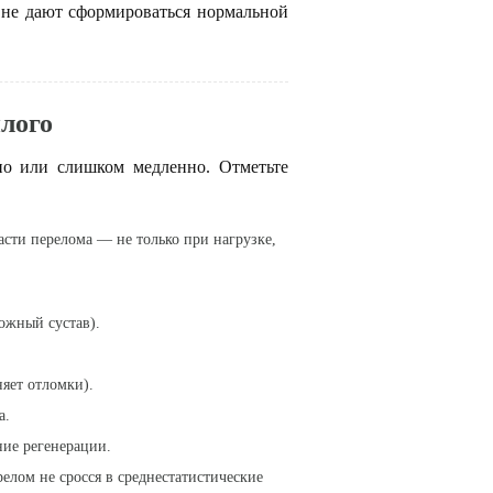
 не дают сформироваться нормальной
илого
но или слишком медленно. Отметьте
асти перелома
— не только при нагрузке,
ожный сустав).
няет отломки).
а.
ие регенерации.
лом не сросся в среднестатистические