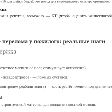
12–16 для шейки бедра), это повод для внеочередного осмотра ортопедом.
ска:
нужны рентген, возможно — КТ (чтобы оценить жизнеспособн
е перелома у пожилого: реальные шаги
держка
стотное магнитное поле стимулирует остеогенез).
я «псевдоартрозов» — ложных суставов.
 контролем реабилитолога) — кость растёт именно под давление
а
 — строительный материал для коллагена костной мозоли.