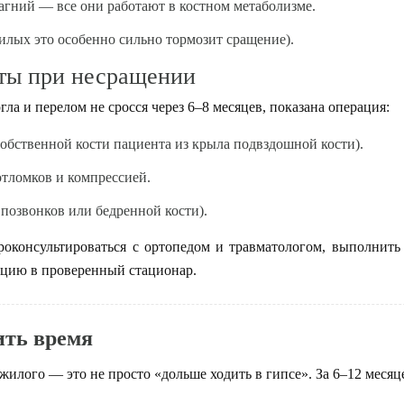
агний — все они работают в костном метаболизме.
жилых это особенно сильно тормозит сращение).
ты при несращении
ла и перелом не сросся через 6–8 месяцев, показана операция:
собственной кости пациента из крыла подвздошной кости).
отломков и компрессией.
позвонков или бедренной кости).
роконсультироваться с ортопедом и травматологом, выполнить
ацию в проверенный стационар.
ить время
жилого — это не просто «дольше ходить в гипсе». За 6–12 меся