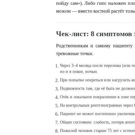
пойду сам»). Либо гипс наложен пл
мозоли — вместо костной растёт толь
Чек-лист: 8 симптомов 
Родственникам и самому пациенту 
тревожные точки.
Через 3–4 месяца после перелома (или п
но и в покое, ночью.
При попытке опереться или нагрузить к
Подвижность там, где её быть не должно
Отёк и локальное покраснение
в зоне пе
На контрольных рентгенограммах через 
Пациент не может
постепенно увеличив
Общее состояние:
слабость, потеря аппе
Пожилой человек
старше 75 лет
с
остео