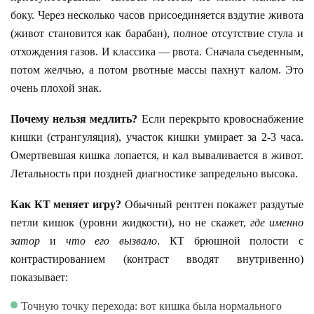
боку. Через несколько часов присоединяется вздутие живота
(живот становится как барабан), полное отсутствие стула и
отхождения газов. И классика — рвота. Сначала съеденным,
потом желчью, а потом рвотные массы пахнут калом. Это
очень плохой знак.
Почему нельзя медлить?
Если перекрыто кровоснабжение
кишки (странгуляция), участок кишки умирает за 2-3 часа.
Омертвевшая кишка лопается, и кал вываливается в живот.
Летальность при поздней диагностике запредельно высока.
Как КТ меняет игру?
Обычный рентген покажет раздутые
петли кишок (уровни жидкости), но не скажет,
где именно
затор
и
что его вызвало
. КТ брюшной полости с
контрастированием (контраст вводят внутривенно)
показывает:
Точную точку перехода: вот кишка была нормального