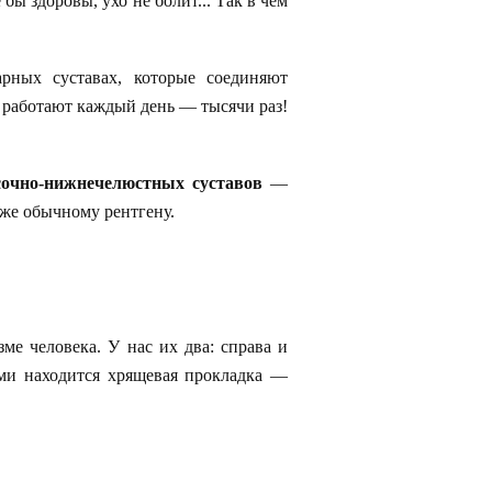
бы здоровы, ухо не болит... Так в чём
ных суставах, которые соединяют
ы работают каждый день — тысячи раз!
очно-нижнечелюстных суставов
—
аже обычному рентгену.
е человека. У нас их два: справа и
ми находится хрящевая прокладка —