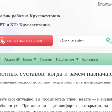
Версия д
афик работы: Круглосуточно
Т и КТ: Круглосуточно
Записаться на прием
▼
Акции
🎁
Цены
▼
Отзывы
Пациентам
▼
Контакты
тных суставов: когда и зачем назнача
сочно-нижнечелюстных суставов: когда и зачем назначают исследование
вьте себе ситуацию: вы просыпаетесь утром, зеваете — и внеза
области уха. При жевании — дискомфорт, при открытии рта 