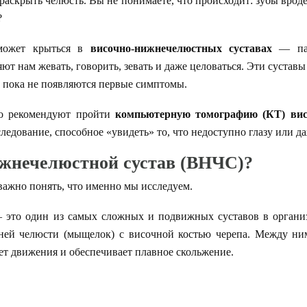
раскрыть челюсть. Вы не понимаете, что происходит: зубы вроде 
?
может крыться в
височно-нижнечелюстных суставах
— пар
т нам жевать, говорить, зевать и даже целоваться. Эти сустав
 пока не появляются первые симптомы.
то рекомендуют пройти
компьютерную томографию (КТ) вис
следование, способное «увидеть» то, что недоступно глазу или д
ижнечелюстной сустав (ВНЧС)?
важно понять, что именно мы исследуем.
это один из самых сложных и подвижных суставов в организм
жней челюсти (мыщелок) с височной костью черепа. Между ни
ет движения и обеспечивает плавное скольжение.