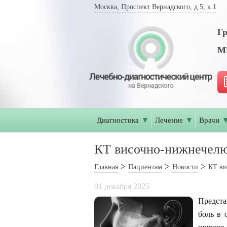
Москва, Проспект Вернадского, д 5, к.1
Гр
МР
Диагностика
▼
Лечение
▼
Врачи
КТ височно-нижнечелюс
Главная
Пациентам
Новости
КТ ви
01 декабря 2025
Предста
боль в 