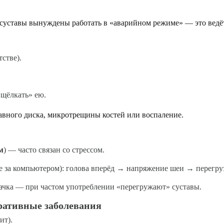
.
суставы вынуждены работать в «аварийном режиме» — это ведёт 
тстве).
щёлкать» ею.
авного диска, микротрещины костей или воспаление.
м
) — часто связан со стрессом.
те за компьютером): голова вперёд → напряжение шеи → перегру
вачка — при частом употреблении «перегружают» суставы.
еративные заболевания
ит).