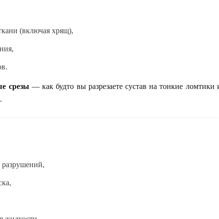
ткани (включая хрящ),
ния,
в.
ые срезы
— как будто вы разрезаете сустав на тонкие ломтики 
.
, разрушений,
ска,
я жидкости,