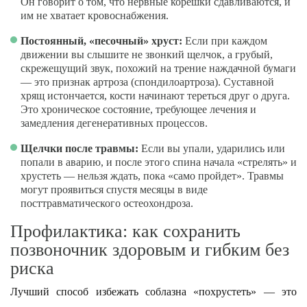
Он говорит о том, что нервные корешки сдавливаются, и
им не хватает кровоснабжения.
Постоянный, «песочный» хруст:
Если при каждом
движении вы слышите не звонкий щелчок, а грубый,
скрежещущий звук, похожий на трение наждачной бумаги
— это признак артроза (спондилоартроза). Суставной
хрящ истончается, кости начинают тереться друг о друга.
Это хроническое состояние, требующее лечения и
замедления дегенеративных процессов.
Щелчки после травмы:
Если вы упали, ударились или
попали в аварию, и после этого спина начала «стрелять» и
хрустеть — нельзя ждать, пока «само пройдет». Травмы
могут проявиться спустя месяцы в виде
посттравматического остеохондроза.
Профилактика: как сохранить
позвоночник здоровым и гибким без
риска
Лучший способ избежать соблазна «похрустеть» — это