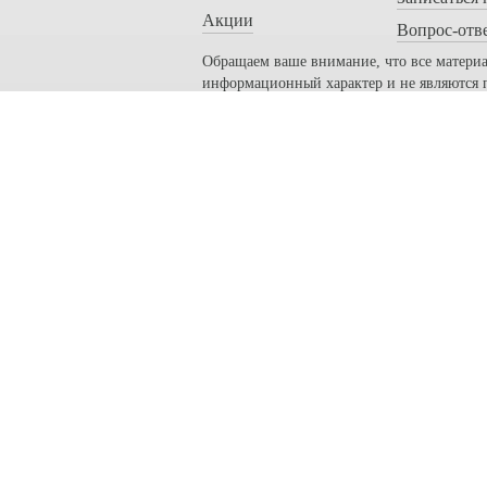
Акции
Вопрос-отв
Обращаем ваше внимание, что все материа
информационный характер и не являются
обратитесь к специалисту за консультацие
2014-2025 г., ООО "Лечебно-диа
Лицензия департамента здравоох
ИМЕЮТСЯ ПРОТИВОПОКАЗАН
Мы используем cookie-файлы для 
использованием файлов cookie.
Материалы, размещённые на сайте
врача.
Прайс-лист с ценами носит озна
определяемой положениями Стать
телефону.
Материалы, размещенные на данн