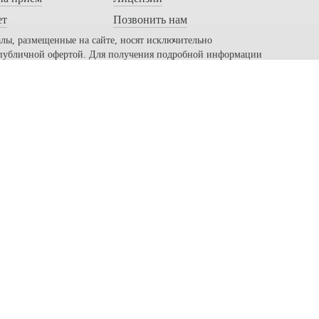
ет
Позвонить нам
лы, размещенные на сайте, носят исключительно
 публичной офертой. Для получения подробной информации
й
гностический центр на Вернадского", ОГРН 11477468947
ранения в городе Москва AО № ЛО-77-01-009768 от 16.02
ИЯ. НЕОБХОДИМА КОНСУЛЬТАЦИЯ СПЕЦИАЛИСТ
вашего удобства пользования сайтом. Продолжая использ
, не могут быть использованы для постановки диагноза 
комительный характер и ни при каких условиях не являе
и 437(2) Гражданского кодекса РФ, подробные цены уто
ой странице, носят информационный характер и предна