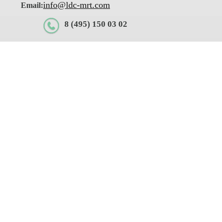
info@ldc-mrt.com
Email:
8 (495) 150 03 02
01 ©
.2015 года.
А.
ование сайта, вы соглашаетесь с
и лечения, и не заменяют приём
тся публичной офертой,
чняйте у администраторов по
значены для образовательных