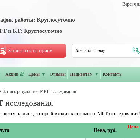
Версия д
афик работы: Круглосуточно
Т и КТ: Круглосуточно
Записаться на прием
▼
Акции
🎁
Цены
▼
Отзывы
Пациентам
▼
Контакты
Запись результатов МРТ исследования
Т исследования
ваются на диск, который входит в стоимость МРТ исследования!
Цена 
луга
Цена, руб.