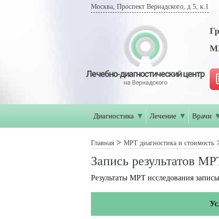
Москва, Проспект Вернадского, д 5, к.1
Гр
МР
Диагностика
▼
Лечение
▼
Врачи
Главная
МРТ диагностика и стоимость
Запись результатов МР
Результаты МРТ исследования записы
Ус