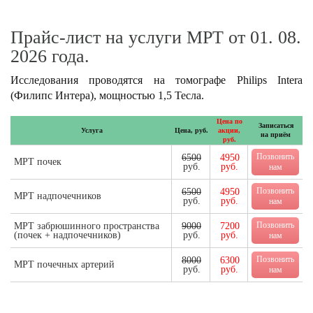
Прайс-лист на услуги МРТ от 01. 08.
2026 года.
Исследования проводятся на томографе Philips Intera
(Филипс Интера), мощностью 1,5 Тесла.
Цена по
Записаться
Услуга
Цена, руб.
акции,
на приём
руб.
Позвонить
6500
4950
МРТ почек
руб.
руб.
нам
Позвонить
6500
4950
МРТ надпочечников
руб.
руб.
нам
Позвонить
МРТ забрюшинного пространства
9000
7200
(почек + надпочечников)
руб.
руб.
нам
Позвонить
8000
6300
МРТ почечных артерий
руб.
руб.
нам